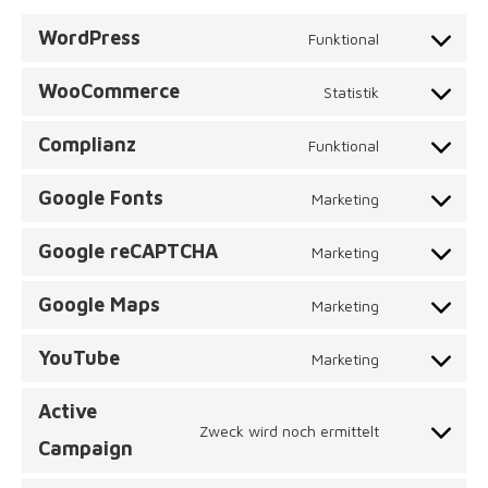
WordPress
Funktional
Consent
to
WooCommerce
Statistik
Consent
service
to
wordpress
Complianz
Funktional
Consent
service
to
woocommer
Google Fonts
Marketing
Consent
service
to
complianz
Google reCAPTCHA
Marketing
Consent
service
to
google-
Google Maps
Marketing
Consent
service
fonts
to
google-
YouTube
Marketing
Consent
service
recaptcha
to
google-
Active
service
maps
Zweck wird noch ermittelt
Consent
Campaign
youtube
to